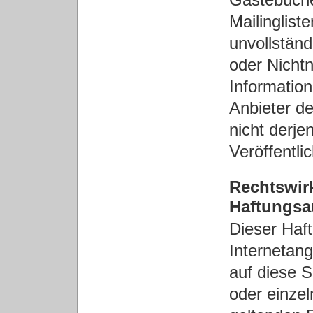
Mailingliste
unvollstän
oder Nicht
Information
Anbieter de
nicht derje
Veröffentli
Rechtswir
Haftungs
Dieser Haft
Internetan
auf diese S
oder einze