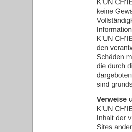
K'UN CH'I
keine Gewäh
Vollständig
Informatio
K'UN CH'I
den verantw
Schäden mat
die durch 
dargeboten
sind grund
Verweise 
K'UN CH'I
Inhalt der 
Sites ande