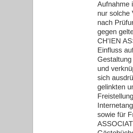
Aufnahme i
nur solche
nach Prüfu
gegen gelt
CH'IEN ASS
Einfluss au
Gestaltung 
und verknüp
sich ausdrü
gelinkten u
Freistellung
Internetan
sowie für 
ASSOCIATIO
Gästebüche