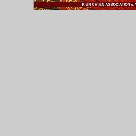
K'UN CH'IEN ASSOCIATION e. V. |