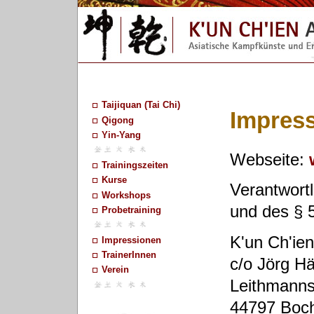
Taijiquan (Tai Chi)
Impres
Qigong
Yin-Yang
Webseite:
Trainingszeiten
Kurse
Verantwort
Workshops
und des § 
Probetraining
K'un Ch'ien
Impressionen
TrainerInnen
c/o Jörg H
Verein
Leithmanns
44797 Boc