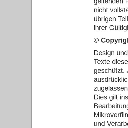
geltenden R
nicht volls
übrigen Tei
ihrer Gülti
© Copyrig
Design und 
Texte diese
geschützt. 
ausdrückli
zugelassen
Dies gilt i
Bearbeitun
Mikroverfi
und Verarb